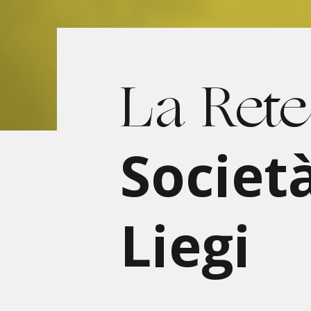
La Rete
Societ
Liegi