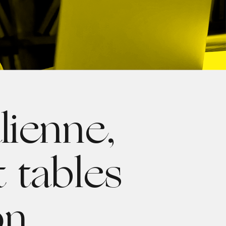
lienne,
t tables
on